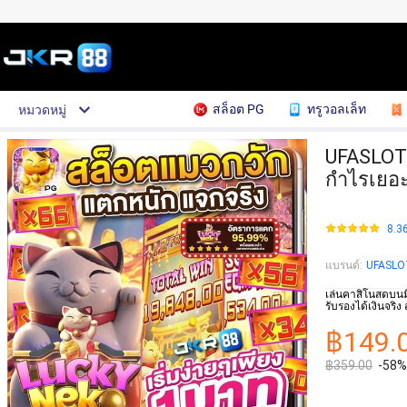
สล็อต PG
ทรูวอลเล็ท
หมวดหมู่
UFASLOTB
กำไรเยอะ
8.3
แบรนด์
:
UFASLO
เล่นคาสิโนสดบนม
รับรองได้เงินจริง 
฿149.
฿359.00
-58%