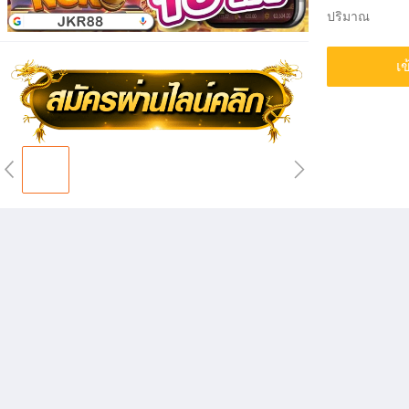
ปริมาณ
เข