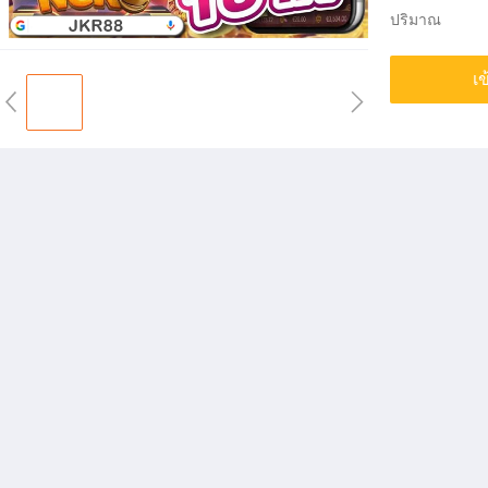
ปริมาณ
เข