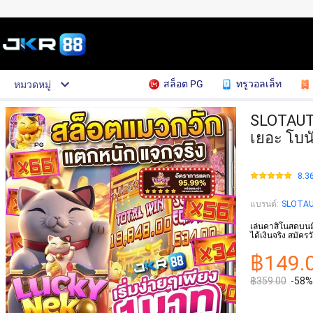
สล็อต PG
ทรูวอลเล็ท
หมวดหมู่
SLOTAUTO
เยอะ โบน
8.3
แบรนด์
:
SLOTA
เล่นคาสิโนสดบนม
ได้เงินจริง สมัครว
฿149.
฿359.00
-58%