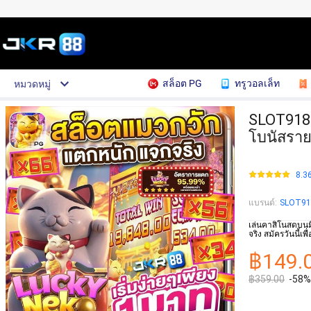
สล็อต PG
ทรูวอลเล็ท
หมวดหมู่
SLOT918 
โบนัสราย
8.3
แบรนด์
:
SLOT91
เล่นคาสิโนสดบนม
จริง สมัครวันนี้เพ
฿149.
฿359.00
-58%