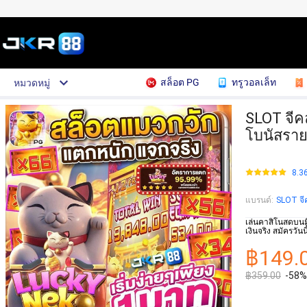
สล็อต PG
ทรูวอลเล็ท
หมวดหมู่
SLOT จีค
โบนัสราย
8.3
แบรนด์
:
SLOT จี
เล่นคาสิโนสดบนม
เงินจริง สมัครวันน
฿149.
฿359.00
-58%