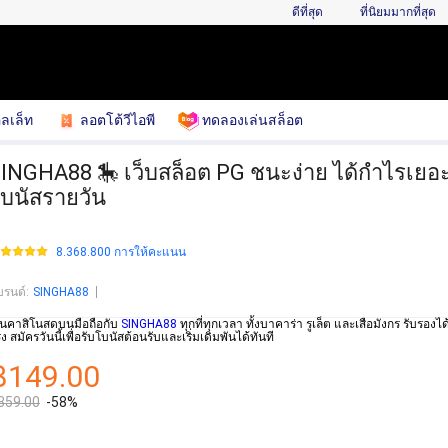
ดีที่สุด
ที่นิยมมากที่สุด
อลเล็ท
ลอตโต้วีไอพี
ทดลองเล่นสล็อต
INGHA88 🎠 เว็บสล็อต PG ชนะง่าย ได้กำไรเยอ
บนัสรายวัน
8.368.800 การให้คะแนน
บรนด์
:
SINGHA88
่นคาสิโนสดบนมือถือกับ
SINGHA88
ทุกที่ทุกเวลา ทั้งบาคาร่า รูเล็ต และเสือมังกร รับรองได
ิง สมัครวันนี้เพื่อรับโบนัสต้อนรับและเริ่มเดิมพันได้ทันที
฿149.00
359.00
-58%