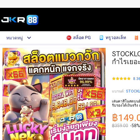
สล็อต PG
ทรูวอลเล็ท
หมวดหมู่
STOCKLOT
กำไรเยอะ
8.3
แบรนด์
:
STOCK
เล่นคาสิโนสดบนม
รับรองได้เงินจริง 
฿149.
฿359.00
-58%