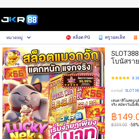
สล็อต PG
ทรูวอลเล็ท
หมวดหมู่
SLOT388 
โบนัสราย
8.3
แบรนด์
:
SLOT38
เล่นคาสิโนสดบนม
จริง สมัครวันนี้เพ
฿149.
฿359.00
-58%