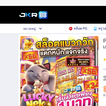
สล็อต PG
ทรูว
หมวดหมู่
P
เ
แ
เล
เง
฿