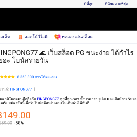
ดีที่สุด
ที่นิยมมากที่สุด
อลเล็ท
ลอตโต้วีไอพี
ทดลองเล่นสล็อต
INGPONG77 🌊 เว็บสล็อต PG ชนะง่าย ได้กำไร
ยอะ โบนัสรายวัน
8.368.800 การให้คะแนน
บรนด์
:
PINGPONG77
่นคาสิโนสดบนมือถือกับ
PINGPONG77
ทุกที่ทุกเวลา ทั้งบาคาร่า รูเล็ต และเสือมังกร รับรอ
ินจริง สมัครวันนี้เพื่อรับโบนัสต้อนรับและเริ่มเดิมพันได้ทันที
฿149.00
359.00
-58%