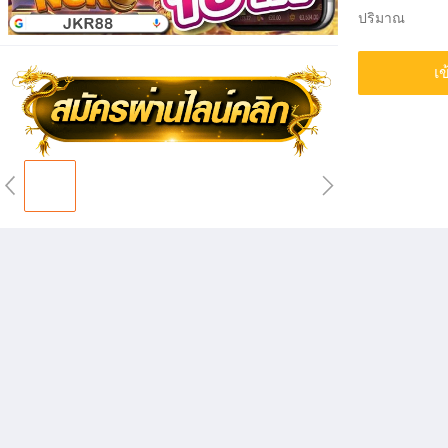
ปริมาณ
เข