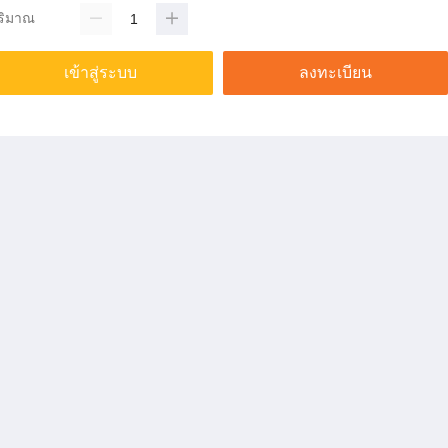
ริมาณ
เข้าสู่ระบบ
ลงทะเบียน