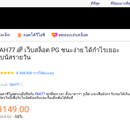
ดีที่สุด
ที่นิยมมากที่ส
อลเล็ท
ลอตโต้วีไอพี
ทดลองเล่นสล็อต
AH77 🌈 เว็บสล็อต PG ชนะง่าย ได้กำไรเยอะ
บนัสรายวัน
8.368.800 การให้คะแนน
บรนด์
:
FAH77
่นคาสิโนสดบนมือถือกับ
FAH77
ทุกที่ทุกเวลา ทั้งบาคาร่า รูเล็ต และเสือมังกร รับรองได้เงิน
ัครวันนี้เพื่อรับโบนัสต้อนรับและเริ่มเดิมพันได้ทันที
฿149.00
359.00
-58%