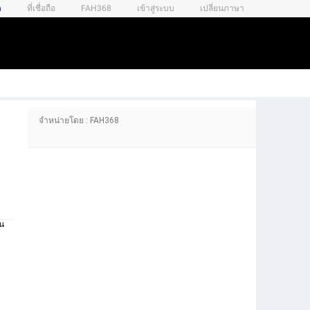
ด
ที่เชื่อถือ
FAH368
เข้าสู่ระบบ
เปลี่ยนภาษา
จำหน่ายโดย : FAH368
ิน