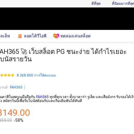
ดีที่สุด
ที่นิยมมากที่สุ
อลเล็ท
ลอตโต้วีไอพี
ทดลองเล่นสล็อต
AH365 🚀 เว็บสล็อต PG ชนะง่าย ได้กำไรเยอะ
บนัสรายวัน
8.368.800 การให้คะแนน
บรนด์
:
FAH365
่นคาสิโนสดบนมือถือกับ
FAH365
ทุกที่ทุกเวลา ทั้งบาคาร่า รูเล็ต และเสือมังกร รับรองได้เง
ิง สมัครวันนี้เพื่อรับโบนัสต้อนรับและเริ่มเดิมพันได้ทันที
฿149.00
359.00
-58%