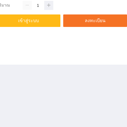
ริมาณ
เข้าสู่ระบบ
ลงทะเบียน