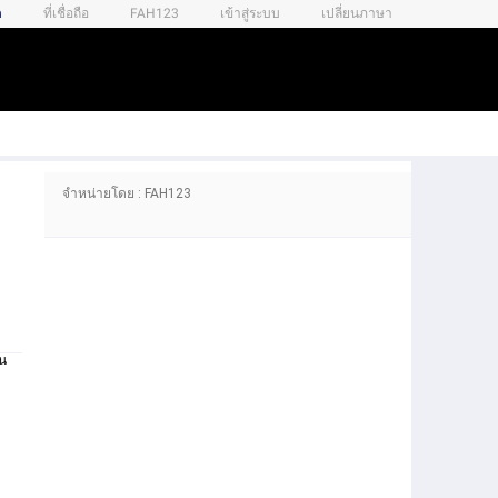
ด
ที่เชื่อถือ
FAH123
เข้าสู่ระบบ
เปลี่ยนภาษา
จำหน่ายโดย : FAH123
ิน