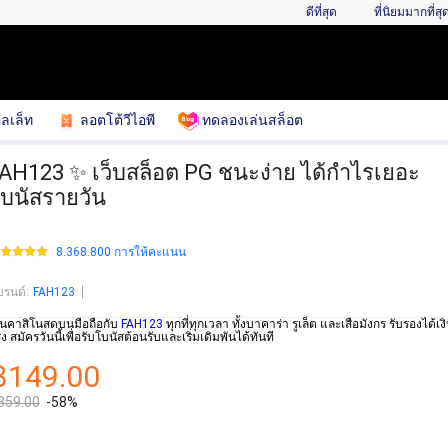
ดีที่สุด
ที่นิยมมากที่สุ
อลเล็ท
ลอตโต้วีไอพี
ทดลองเล่นสล็อต
AH123 ✨ เว็บสล็อต PG ชนะง่าย ได้กำไรเยอะ
บนัสรายวัน
8.368.800 การให้คะแนน
บรนด์
:
FAH123
่นคาสิโนสดบนมือถือกับ
FAH123
ทุกที่ทุกเวลา ทั้งบาคาร่า รูเล็ต และเสือมังกร รับรองได้เง
ิง สมัครวันนี้เพื่อรับโบนัสต้อนรับและเริ่มเดิมพันได้ทันที
฿149.00
359.00
-58%