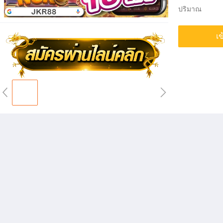
ปริมาณ
เข