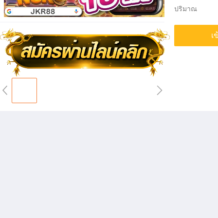
ปริมาณ
เข