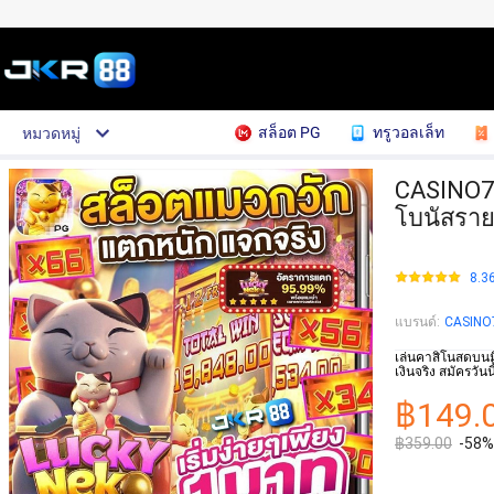
สล็อต PG
ทรูวอลเล็ท
หมวดหมู่
CASINO77
โบนัสราย
8.3
แบรนด์
:
CASINO
เล่นคาสิโนสดบนม
เงินจริง สมัครวันน
฿149.
฿359.00
-58%