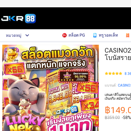
สล็อต PG
ทรูวอลเล็ท
หมวดหมู่
CASINO28
โบนัสราย
8.3
แบรนด์
:
CASINO
เล่นคาสิโนสดบนม
เงินจริง สมัครวันน
฿149.
฿359.00
-58%