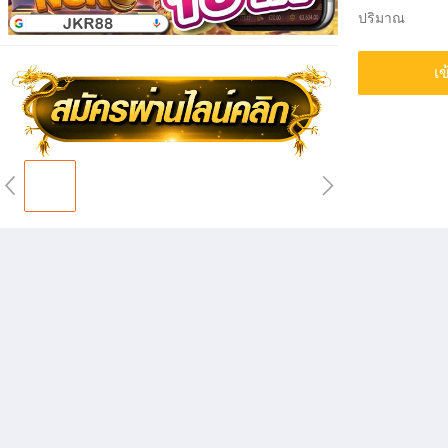
ปริมาณ
เข