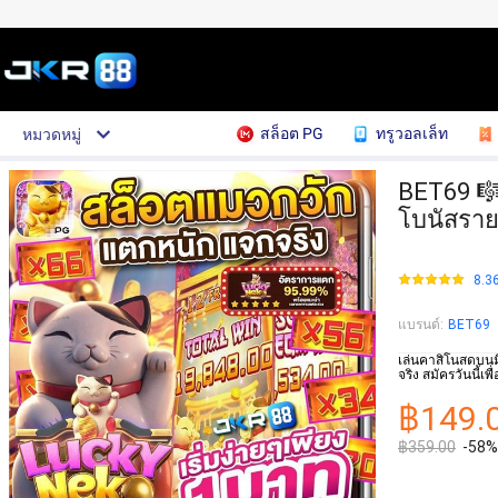
สล็อต PG
ทรูวอลเล็ท
หมวดหมู่
BET69 🎼
โบนัสราย
8.3
แบรนด์
:
BET69
เล่นคาสิโนสดบนม
จริง สมัครวันนี้เพ
฿149.
฿359.00
-58%