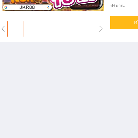
ปริมาณ
เข