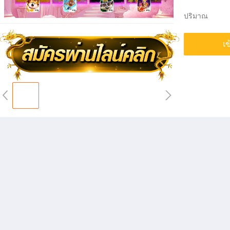
ปริมาณ
เข