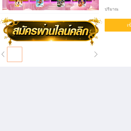
ปริมาณ
เข