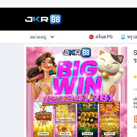
สล็อต PG
ทรูว
หมวดหมู่
S
ร
แ
เล
ออ
รว
฿