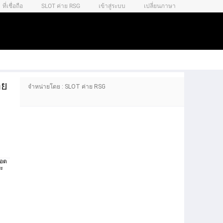
ที่เชื่อถือ
SLOT ค่าย RSG
เข้าสู่ระบบ
เปลี่ยนภาษา
าย
จำหน่ายโดย : SLOT ค่าย RSG
็อต
ละ