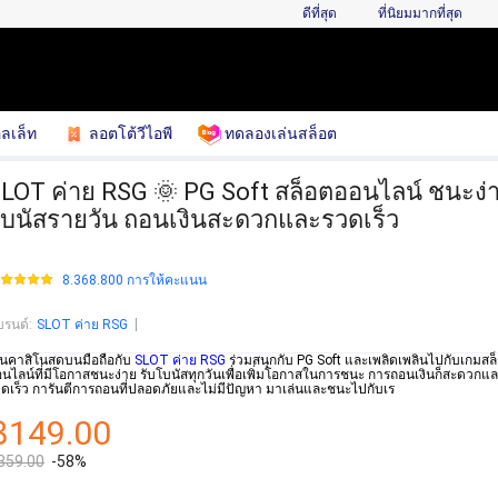
ดีที่สุด
ที่นิยมมากที่สุด
อลเล็ท
ลอตโต้วีไอพี
ทดลองเล่นสล็อต
LOT ค่าย RSG 🌞 PG Soft สล็อตออนไลน์ ชนะง่
บนัสรายวัน ถอนเงินสะดวกและรวดเร็ว
8.368.800 การให้คะแนน
บรนด์
:
SLOT ค่าย RSG
่นคาสิโนสดบนมือถือกับ
SLOT ค่าย RSG
ร่วมสนุกกับ PG Soft และเพลิดเพลินไปกับเกมสล
นไลน์ที่มีโอกาสชนะง่าย รับโบนัสทุกวันเพื่อเพิ่มโอกาสในการชนะ การถอนเงินก็สะดวกแ
ดเร็ว การันตีการถอนที่ปลอดภัยและไม่มีปัญหา มาเล่นและชนะไปกับเร
฿149.00
359.00
-58%