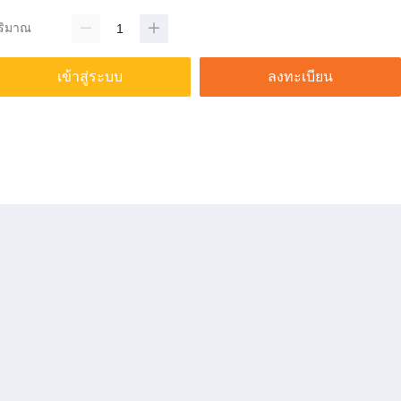
ริมาณ
เข้าสู่ระบบ
ลงทะเบียน